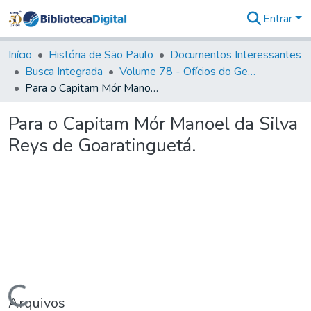
Entrar
Comunidades
&
Início
História de São Paulo
Documentos Interessantes
Coleções
Busca Integrada
Volume 78 - Ofícios do General Martim Lopes Lobo de Saldanha (1777)
Tudo na
Para o Capitam Mór Manoel da Silva Reys de Goaratinguetá.
Biblioteca
Digital
Para o Capitam Mór Manoel da Silva
Estatísticas
Reys de Goaratinguetá.
Carregando...
Arquivos