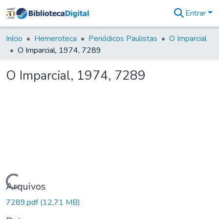
Entrar
Comunidades
&
Início
Hemeroteca
Periódicos Paulistas
O Imparcial
Coleções
O Imparcial, 1974, 7289
Tudo na
Biblioteca
O Imparcial, 1974, 7289
Digital
Estatísticas
Carregando...
Arquivos
7289.pdf
(12,71 MB)