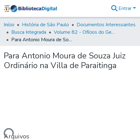
Entrar
Comunidades
&
Início
História de São Paulo
Documentos Interessantes
Coleções
Busca Integrada
Volume 82 - Ofícios do General Martim Lopes Lobo de Saldanha (Governador da Capitania): 1779- 1780
Tudo na
Para Antonio Moura de Souza Juiz Ordinário na Villa de Paraitinga
Biblioteca
Digital
Para Antonio Moura de Souza Juiz
Estatísticas
Ordinário na Villa de Paraitinga
Arquivos