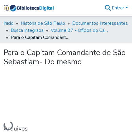
Entrar
Comunidades
&
Início
História de São Paulo
Documentos Interessantes
Coleções
Busca Integrada
Volume 87 - Ofícios do Capitão General Antonio Manoel de Melo Castro e Mendonça (1797- 1801)
Tudo na
Para o Capitam Comandante de São Sebastiam- Do mesmo
Biblioteca
Digital
Para o Capitam Comandante de São
Estatísticas
Sebastiam- Do mesmo
Carregando...
Arquivos