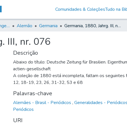
Comunidades & Coleções
Tudo na Bib
Jornais em Língua Estrangeira
Alemão
Germania
Germania, 1880, Jahrg. III, nr. 076
 III, nr. 076
Descrição
Abaixo do título: Deutsche Zeitung für Brasilien. Eigenth
actien-gesellschaft
A coleção de 1880 está incompleta, faltam os seguintes fa
12, 18-19, 23, 26, 31-32, 53 e 68
Palavras-chave
Alemães - Brasil - Periódicos
,
Generalidades - Periódico
Periódicos
URI