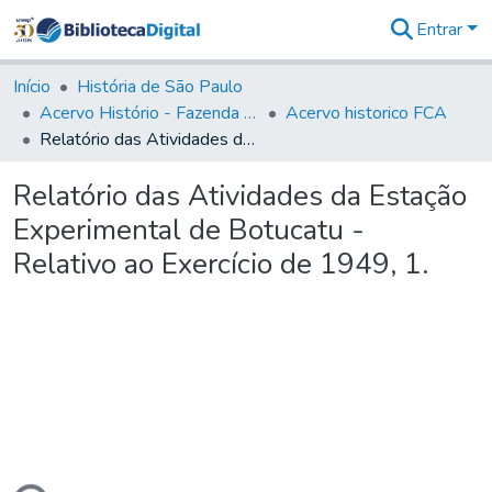
Entrar
Comunidades
&
Início
História de São Paulo
Coleções
Acervo Histório - Fazenda Lageado
Acervo historico FCA
Tudo na
Relatório das Atividades da Estação Experimental de Botucatu - Relativo ao Exercício de 1949, 1.
Biblioteca
Digital
Relatório das Atividades da Estação
Estatísticas
Experimental de Botucatu -
Relativo ao Exercício de 1949, 1.