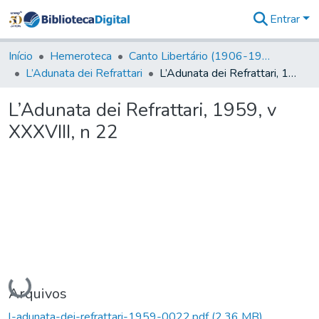
Entrar
Comunidades
&
Início
Hemeroteca
Canto Libertário (1906-1995)
Coleções
L’Adunata dei Refrattari
L’Adunata dei Refrattari, 1959, v XXXVIII, n 22
Tudo na
Biblioteca
L’Adunata dei Refrattari, 1959, v
Digital
XXXVIII, n 22
Estatísticas
Carregando...
Arquivos
l-adunata-dei-refrattari-1959-0022.pdf
(2,36 MB)