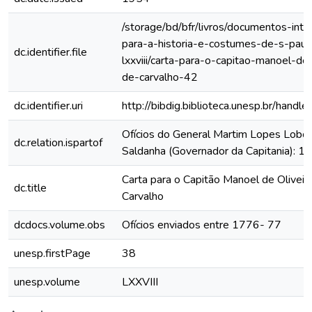
/storage/bd/bfr/livros/documentos-int
para-a-historia-e-costumes-de-s-paul
dc.identifier.file
lxxviii/carta-para-o-capitao-manoel-de-
de-carvalho-42
dc.identifier.uri
http://bibdig.biblioteca.unesp.br/hand
Ofícios do General Martim Lopes Lobo
dc.relation.ispartof
Saldanha (Governador da Capitania): 
Carta para o Capitão Manoel de Oliveir
dc.title
Carvalho
dcdocs.volume.obs
Ofícios enviados entre 1776- 77
unesp.firstPage
38
unesp.volume
LXXVIII