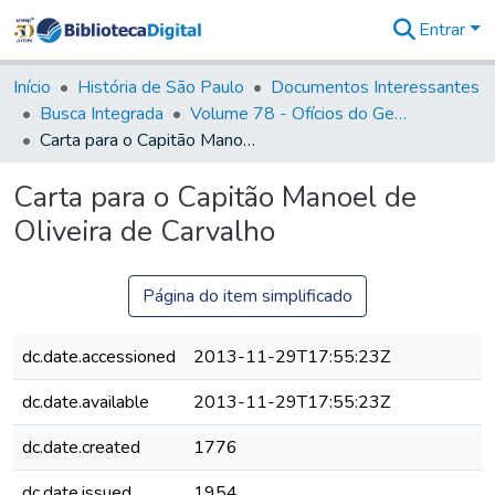
Entrar
Comunidades
&
Início
História de São Paulo
Documentos Interessantes
Coleções
Busca Integrada
Volume 78 - Ofícios do General Martim Lopes Lobo de Saldanha (1777)
Tudo na
Carta para o Capitão Manoel de Oliveira de Carvalho
Biblioteca
Digital
Carta para o Capitão Manoel de
Estatísticas
Oliveira de Carvalho
Página do item simplificado
dc.date.accessioned
2013-11-29T17:55:23Z
dc.date.available
2013-11-29T17:55:23Z
dc.date.created
1776
dc.date.issued
1954