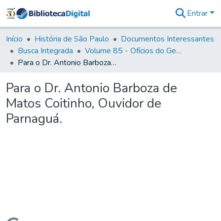
Entrar
Comunidades
&
Início
História de São Paulo
Documentos Interessantes
Coleções
Busca Integrada
Volume 85 - Ofícios do General Francisco da Cunha Menezes (Governador da Capitania): 1782- 1786
Tudo na
Para o Dr. Antonio Barboza de Matos Coitinho, Ouvidor de Parnaguá.
Biblioteca
Digital
Para o Dr. Antonio Barboza de
Estatísticas
Matos Coitinho, Ouvidor de
Parnaguá.