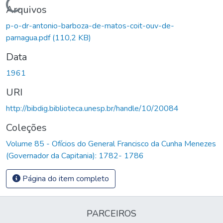
Carregando...
Arquivos
p-o-dr-antonio-barboza-de-matos-coit-ouv-de-
parnagua.pdf
(110,2 KB)
Data
1961
URI
http://bibdig.biblioteca.unesp.br/handle/10/20084
Coleções
Volume 85 - Ofícios do General Francisco da Cunha Menezes
(Governador da Capitania): 1782- 1786
Página do item completo
PARCEIROS