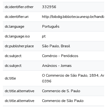
dc.identifier.other
332956
dc.identifier.uri
http://bibdig.biblioteca.unesp.br/hand
dc.language
Português
dc.language.iso
pt
dc.publisher.place
São Paulo, Brasil
dc.subject
Comércio - Periódicos
dc.subject
Anúncios - Jornais
O Commercio de São Paulo, 1894, Ano I
dc.title
0396
dc.title.alternative
Commercio de S. Paulo
dc.title.alternative
Commercio de São Paulo