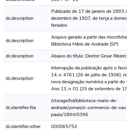
Publicado de 17 de janeiro de 1893 a
dc.description
dezembro de 1907, de terça a domingo
feriados
Arquivo gerado a partir das microfichas
dc.description
Biblioteca Mário de Andrade (SP)
dc.description
Abaixo do título :Diretor Cesar Ribeiro
Interrupção da publicação após o fascí
14, n. 4761 (26 de julho de 1906), rein
dc.description
nova designação numérica a partir do fa
Ano 13, n. 01 (25 de setembro de 19
/storage/bd/biblioteca-mario-de-
dc.identifier.file
andrade/jornais/o-commercio-de-sao-
paulo/1894/0396
dc.identifier.other
000065752