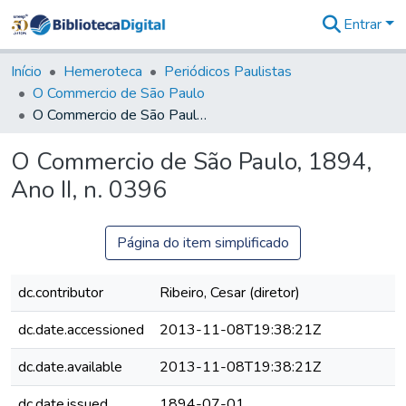
Entrar
Comunidades
&
Início
Hemeroteca
Periódicos Paulistas
Coleções
O Commercio de São Paulo
Tudo na
O Commercio de São Paulo, 1894, Ano II, n. 0396
Biblioteca
Digital
O Commercio de São Paulo, 1894,
Estatísticas
Ano II, n. 0396
Página do item simplificado
dc.contributor
Ribeiro, Cesar (diretor)
dc.date.accessioned
2013-11-08T19:38:21Z
dc.date.available
2013-11-08T19:38:21Z
dc.date.issued
1894-07-01