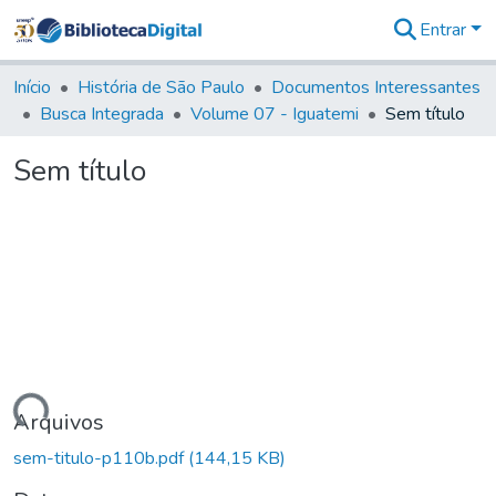
Entrar
Comunidades
&
Início
História de São Paulo
Documentos Interessantes
Coleções
Busca Integrada
Volume 07 - Iguatemi
Sem título
Tudo na
Biblioteca
Sem título
Digital
Estatísticas
rregando...
Arquivos
sem-titulo-p110b.pdf
(144,15 KB)