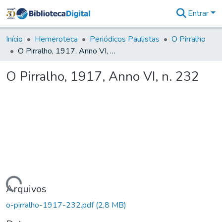
Entrar
Comunidades
&
Início
Hemeroteca
Periódicos Paulistas
O Pirralho
Coleções
O Pirralho, 1917, Anno VI, n. 232
Tudo na
Biblioteca
O Pirralho, 1917, Anno VI, n. 232
Digital
Estatísticas
Carregando...
Arquivos
o-pirralho-1917-232.pdf
(2,8 MB)