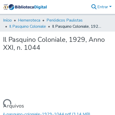
Entrar
Comunidades
&
Início
Hemeroteca
Periódicos Paulistas
Coleções
Il Pasquino Coloniale
Il Pasquino Coloniale, 1929, Anno XXI, n. 1044
Tudo na
Biblioteca
Il Pasquino Coloniale, 1929, Anno
Digital
XXI, n. 1044
Estatísticas
rregando...
Arquivos
il-pasquino-coloniale-1929-1044.pdf
(3,14 MB)