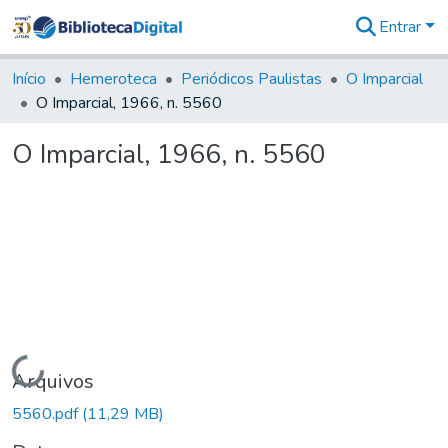
Entrar
Comunidades
&
Início
Hemeroteca
Periódicos Paulistas
O Imparcial
Coleções
O Imparcial, 1966, n. 5560
Tudo na
Biblioteca
O Imparcial, 1966, n. 5560
Digital
Estatísticas
Carregando...
Arquivos
5560.pdf
(11,29 MB)