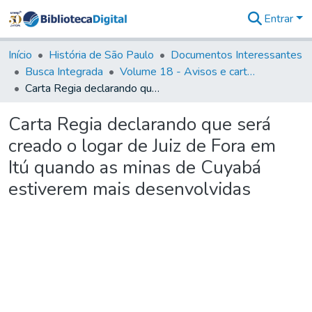
Entrar
Comunidades
&
Início
História de São Paulo
Documentos Interessantes
Coleções
Busca Integrada
Volume 18 - Avisos e cartas régias (1714- 29)
Tudo na
Carta Regia declarando que será creado o logar de Juiz de Fora em Itú quando as minas de Cuyabá estiverem mais desenvolvidas
Biblioteca
Digital
Carta Regia declarando que será
Estatísticas
creado o logar de Juiz de Fora em
Itú quando as minas de Cuyabá
estiverem mais desenvolvidas