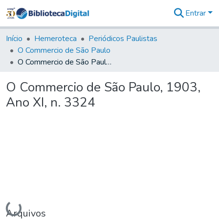
Entrar
Comunidades
&
Início
Hemeroteca
Periódicos Paulistas
Coleções
O Commercio de São Paulo
Tudo na
O Commercio de São Paulo, 1903, Ano XI, n. 3324
Biblioteca
Digital
O Commercio de São Paulo, 1903,
Estatísticas
Ano XI, n. 3324
Carregando...
Arquivos