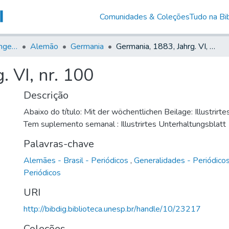
Comunidades & Coleções
Tudo na Bib
Jornais em Língua Estrangeira
Alemão
Germania
Germania, 1883, Jahrg. VI, nr. 100
. VI, nr. 100
Descrição
Abaixo do título: Mit der wöchentlichen Beilage: Illustrirt
Tem suplemento semanal : Illustrirtes Unterhaltungsblatt
Palavras-chave
Alemães - Brasil - Periódicos
,
Generalidades - Periódico
Periódicos
URI
http://bibdig.biblioteca.unesp.br/handle/10/23217
Coleções