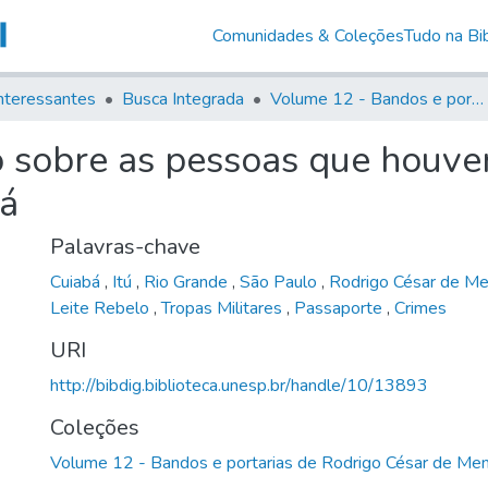
Comunidades & Coleções
Tudo na Bib
nteressantes
Busca Integrada
Volume 12 - Bandos e portarias de Rodrigo César de Menezes
 sobre as pessoas que houver
bá
Palavras-chave
Cuiabá
,
Itú
,
Rio Grande
,
São Paulo
,
Rodrigo César de M
Leite Rebelo
,
Tropas Militares
,
Passaporte
,
Crimes
URI
http://bibdig.biblioteca.unesp.br/handle/10/13893
Coleções
Volume 12 - Bandos e portarias de Rodrigo César de Me