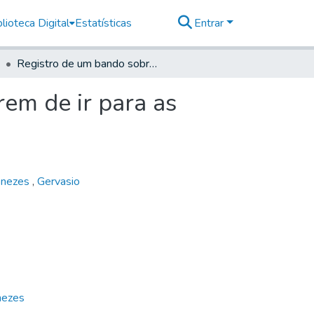
lioteca Digital
Estatísticas
Entrar
Registro de um bando sobre as pessoas que houverem de ir para as novas minas de Cuiabá
em de ir para as
enezes
,
Gervasio
nezes