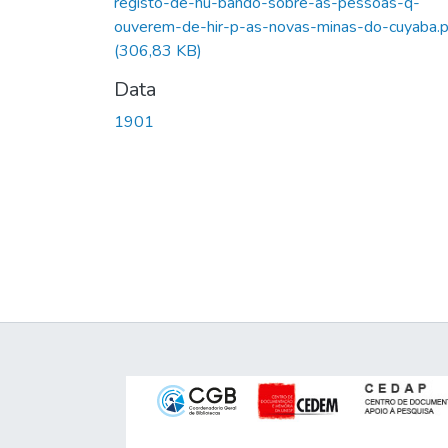
registo-de-hu-bando-sobre-as-pessoas-q-
ouverem-de-hir-p-as-novas-minas-do-cuyaba.p
(306,83 KB)
Data
1901