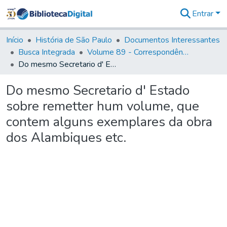
Entrar
Comunidades
&
Início
História de São Paulo
Documentos Interessantes
Coleções
Busca Integrada
Volume 89 - Correspondência do então Governador e Capitão General de São Paulo, Antonio Manoel de Mello Castro (1797-1802)
Tudo na
Do mesmo Secretario d' Estado sobre remetter hum volume, que contem alguns exemplares da obra dos Alambiques etc.
Biblioteca
Digital
Do mesmo Secretario d' Estado
Estatísticas
sobre remetter hum volume, que
contem alguns exemplares da obra
dos Alambiques etc.