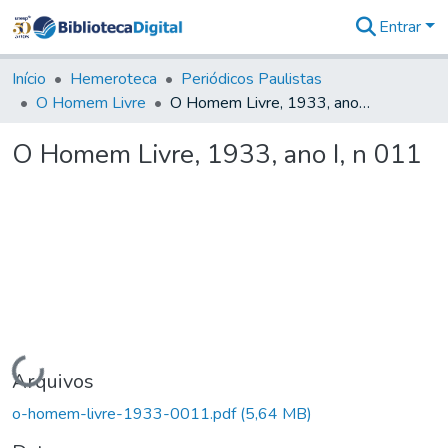
Entrar
Comunidades
&
Início
Hemeroteca
Periódicos Paulistas
Coleções
O Homem Livre
O Homem Livre, 1933, ano I, n 011
Tudo na
Biblioteca
O Homem Livre, 1933, ano I, n 011
Digital
Estatísticas
Carregando...
Arquivos
o-homem-livre-1933-0011.pdf
(5,64 MB)