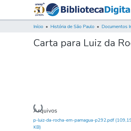
Início
História de São Paulo
Documentos I
Carta para Luiz da R
Carregando...
Arquivos
p-luiz-da-rocha-em-parnagua-p292.pdf
(109,1
KB)