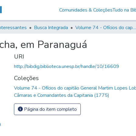
Comunidades & Coleções
Tudo na Bib
nteressantes
Busca Integrada
Volume 74 - Ofícios do capitão General Martim Lopes Lobo de Saldanha às Câmaras e Comandantes da Capitania (1775)
ocha, em Paranaguá
URI
http://bibdig.biblioteca.unesp.br/handle/10/16609
Coleções
Volume 74 - Ofícios do capitão General Martim Lopes Lo
Câmaras e Comandantes da Capitania (1775)
Página do item completo
9