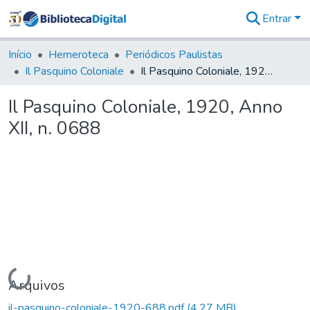
Entrar
Comunidades
&
Início
Hemeroteca
Periódicos Paulistas
Coleções
Il Pasquino Coloniale
Il Pasquino Coloniale, 1920, Anno XII, n. 0688
Tudo na
Biblioteca
Il Pasquino Coloniale, 1920, Anno
Digital
XII, n. 0688
Estatísticas
Carregando...
Arquivos
il-pasquino-coloniale-1920-688.pdf
(4,27 MB)