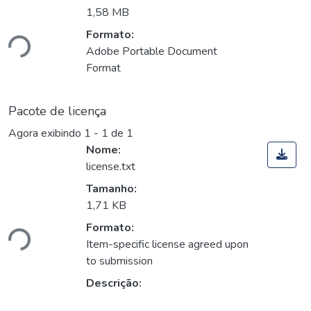
1,58 MB
Formato:
ndo...
Adobe Portable Document
Format
Pacote de licença
Agora exibindo
1 - 1 de 1
Nome:
license.txt
Tamanho:
1,71 KB
Formato:
ndo...
Item-specific license agreed upon
to submission
Descrição: