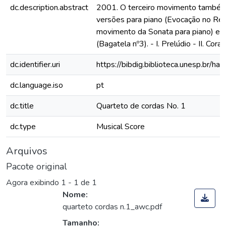
dc.description.abstract
2001. O terceiro movimento também
versões para piano (Evocação no Reci
movimento da Sonata para piano) e p
(Bagatela nº3). - I. Prelúdio - II. Coral 
dc.identifier.uri
https://bibdig.biblioteca.unesp.br/h
dc.language.iso
pt
dc.title
Quarteto de cordas No. 1
dc.type
Musical Score
Arquivos
Pacote original
Agora exibindo
1 - 1 de 1
Nome:
quarteto cordas n.1_awc.pdf
Tamanho: