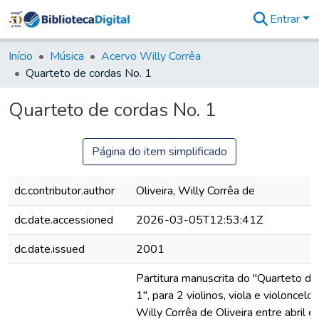
Entrar
Comunidades
&
Início
Música
Acervo Willy Corrêa
Coleções
Quarteto de cordas No. 1
Tudo na
Biblioteca
Quarteto de cordas No. 1
Digital
Estatísticas
Página do item simplificado
dc.contributor.author
Oliveira, Willy Corrêa de
dc.date.accessioned
2026-03-05T12:53:41Z
dc.date.issued
2001
Partitura manuscrita do "Quarteto de
1", para 2 violinos, viola e violoncel
Willy Corrêa de Oliveira entre abril e