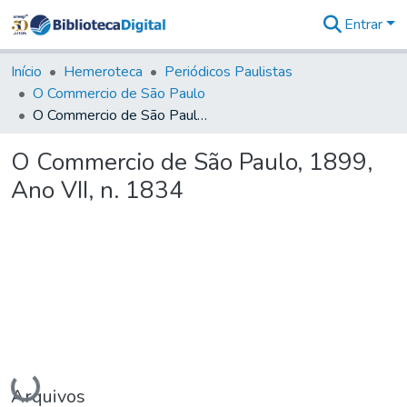
Entrar
Comunidades
&
Início
Hemeroteca
Periódicos Paulistas
Coleções
O Commercio de São Paulo
Tudo na
O Commercio de São Paulo, 1899, Ano VII, n. 1834
Biblioteca
Digital
O Commercio de São Paulo, 1899,
Estatísticas
Ano VII, n. 1834
Carregando...
Arquivos