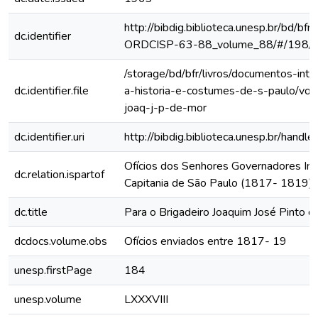
http://bibdig.biblioteca.unesp.br/bd/bf
dc.identifier
ORDCISP-63-88_volume_88/#/198/
/storage/bd/bfr/livros/documentos-int
dc.identifier.file
a-historia-e-costumes-de-s-paulo/vol
joaq-j-p-de-mor
dc.identifier.uri
http://bibdig.biblioteca.unesp.br/hand
Ofícios dos Senhores Governadores Int
dc.relation.ispartof
Capitania de São Paulo (1817- 1819)
dc.title
Para o Brigadeiro Joaquim José Pinto d
dcdocs.volume.obs
Ofícios enviados entre 1817- 19
unesp.firstPage
184
unesp.volume
LXXXVIII