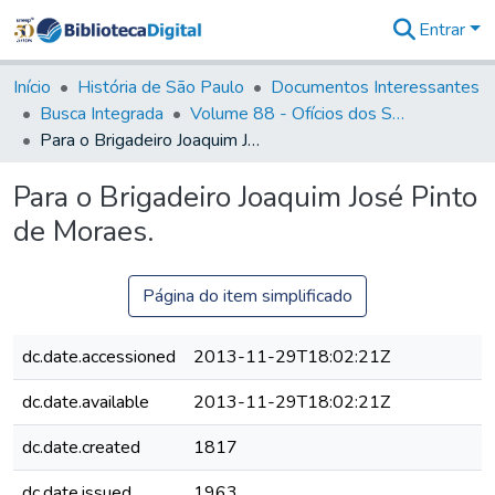
Entrar
Comunidades
&
Início
História de São Paulo
Documentos Interessantes
Coleções
Busca Integrada
Volume 88 - Ofícios dos Senhores Governadores Interinos da Capitania de São Paulo (1817- 1819)
Tudo na
Para o Brigadeiro Joaquim José Pinto de Moraes.
Biblioteca
Digital
Para o Brigadeiro Joaquim José Pinto
Estatísticas
de Moraes.
Página do item simplificado
dc.date.accessioned
2013-11-29T18:02:21Z
dc.date.available
2013-11-29T18:02:21Z
dc.date.created
1817
dc.date.issued
1963