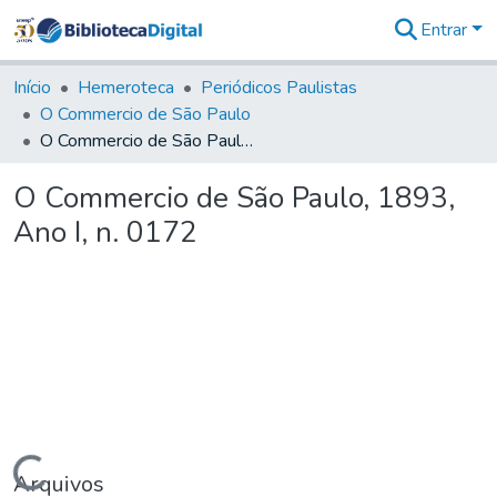
Entrar
Comunidades
&
Início
Hemeroteca
Periódicos Paulistas
Coleções
O Commercio de São Paulo
Tudo na
O Commercio de São Paulo, 1893, Ano I, n. 0172
Biblioteca
Digital
O Commercio de São Paulo, 1893,
Estatísticas
Ano I, n. 0172
Carregando...
Arquivos