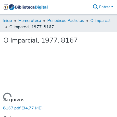
Entrar
Comunidades
&
Início
Hemeroteca
Periódicos Paulistas
O Imparcial
Coleções
O Imparcial, 1977, 8167
Tudo na
Biblioteca
O Imparcial, 1977, 8167
Digital
Estatísticas
Carregando...
Arquivos
8167.pdf
(34,77 MB)