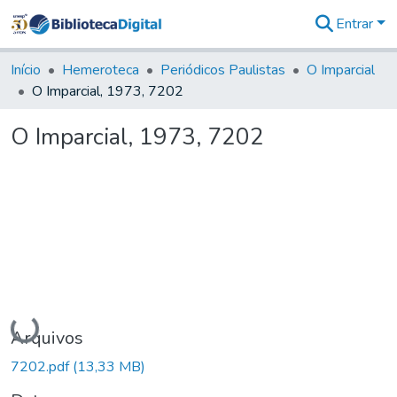
Entrar
Comunidades
&
Início
Hemeroteca
Periódicos Paulistas
O Imparcial
Coleções
O Imparcial, 1973, 7202
Tudo na
Biblioteca
O Imparcial, 1973, 7202
Digital
Estatísticas
Carregando...
Arquivos
7202.pdf
(13,33 MB)