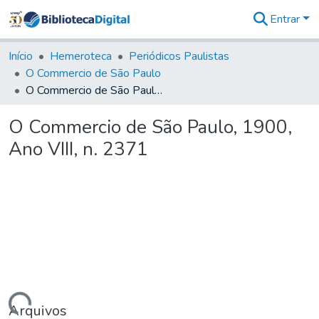
Entrar
Comunidades
&
Início
Hemeroteca
Periódicos Paulistas
Coleções
O Commercio de São Paulo
Tudo na
O Commercio de São Paulo, 1900, Ano VIII, n. 2371
Biblioteca
Digital
O Commercio de São Paulo, 1900,
Estatísticas
Ano VIII, n. 2371
Arquivos