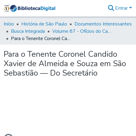
Entrar
Comunidades
&
Início
História de São Paulo
Documentos Interessantes
Coleções
Busca Integrada
Volume 87 - Ofícios do Capitão General Antonio Manoel de Melo Castro e Mendonça (1797- 1801)
Tudo na
Para o Tenente Coronel Candido Xavier de Almeida e Souza em São Sebastião — Do Secretário
Biblioteca
Digital
Para o Tenente Coronel Candido
Estatísticas
Xavier de Almeida e Souza em São
Sebastião — Do Secretário