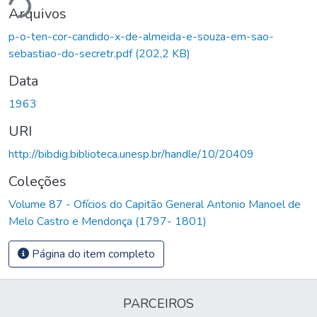
ndo...
Arquivos
p-o-ten-cor-candido-x-de-almeida-e-souza-em-sao-
sebastiao-do-secretr.pdf
(202,2 KB)
Data
1963
URI
http://bibdig.biblioteca.unesp.br/handle/10/20409
Coleções
Volume 87 - Ofícios do Capitão General Antonio Manoel de
Melo Castro e Mendonça (1797- 1801)
Página do item completo
PARCEIROS