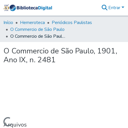
Entrar
Comunidades
&
Início
Hemeroteca
Periódicos Paulistas
Coleções
O Commercio de São Paulo
Tudo na
O Commercio de São Paulo, 1901, Ano IX, n. 2481
Biblioteca
Digital
O Commercio de São Paulo, 1901,
Estatísticas
Ano IX, n. 2481
Carregando...
Arquivos