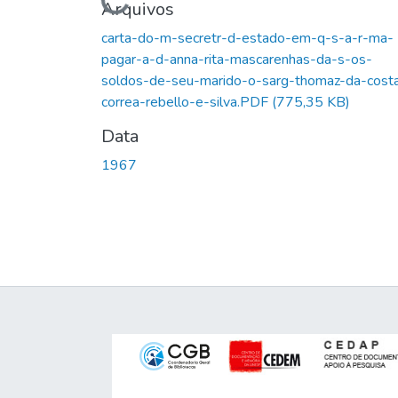
Carregando...
Arquivos
carta-do-m-secretr-d-estado-em-q-s-a-r-ma-
pagar-a-d-anna-rita-mascarenhas-da-s-os-
soldos-de-seu-marido-o-sarg-thomaz-da-cost
correa-rebello-e-silva.PDF
(775,35 KB)
Data
1967