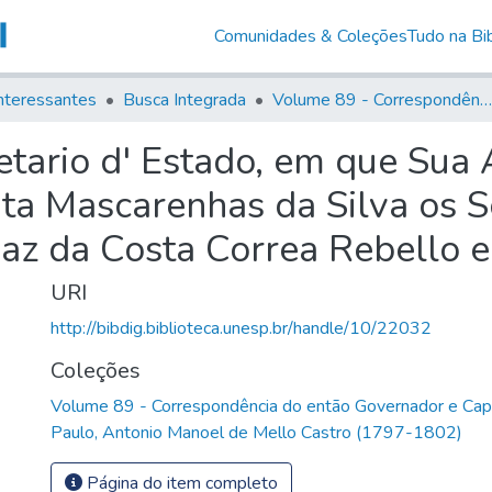
Comunidades & Coleções
Tudo na Bib
nteressantes
Busca Integrada
Volume 89 - Correspondência do então Governador e Capitão General de São Paulo, Antonio Manoel de Mello Castro (1797-1802)
tario d' Estado, em que Sua
ta Mascarenhas da Silva os S
z da Costa Correa Rebello e 
URI
http://bibdig.biblioteca.unesp.br/handle/10/22032
Coleções
Volume 89 - Correspondência do então Governador e Cap
Paulo, Antonio Manoel de Mello Castro (1797-1802)
Página do item completo