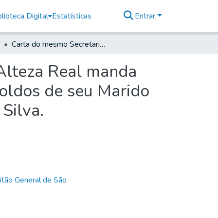
lioteca Digital
Estatísticas
Entrar
Carta do mesmo Secretario d' Estado, em que Sua Alteza Real manda pagar a Dona Anna Rita Mascarenhas da Silva os Soldos de seu Marido o Sargento mor Thomaz da Costa Correa Rebello e Silva.
 Alteza Real manda
oldos de seu Marido
Silva.
itão General de São