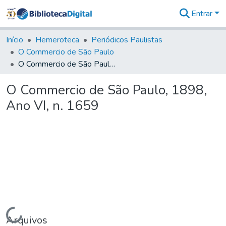
Entrar
Comunidades
&
Início
Hemeroteca
Periódicos Paulistas
Coleções
O Commercio de São Paulo
Tudo na
O Commercio de São Paulo, 1898, Ano VI, n. 1659
Biblioteca
Digital
O Commercio de São Paulo, 1898,
Estatísticas
Ano VI, n. 1659
Carregando...
Arquivos