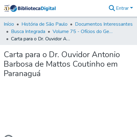
Entrar
Comunidades
&
Início
História de São Paulo
Documentos Interessantes
Coleções
Busca Integrada
Volume 75 - Ofícios do General Martim Lopes Lobo de Saldanha (Governador da Capitania): 1776-1777
Tudo na
Carta para o Dr. Ouvidor Antonio Barbosa de Mattos Coutinho em Paranaguá
Biblioteca
Digital
Carta para o Dr. Ouvidor Antonio
Estatísticas
Barbosa de Mattos Coutinho em
Paranaguá