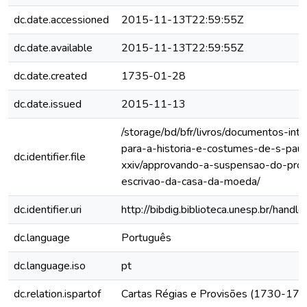
dc.date.accessioned
2015-11-13T22:59:55Z
dc.date.available
2015-11-13T22:59:55Z
dc.date.created
1735-01-28
dc.date.issued
2015-11-13
/storage/bd/bfr/livros/documentos-int
para-a-historia-e-costumes-de-s-paul
dc.identifier.file
xxiv/approvando-a-suspensao-do-pro
escrivao-da-casa-da-moeda/
dc.identifier.uri
http://bibdig.biblioteca.unesp.br/hand
dc.language
Português
dc.language.iso
pt
dc.relation.ispartof
Cartas Régias e Provisões (1730-173