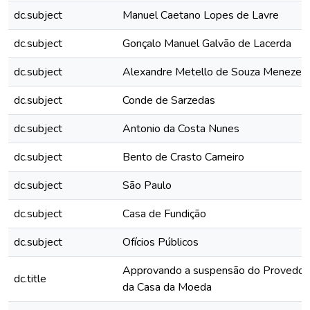
dc.subject
Manuel Caetano Lopes de Lavre
dc.subject
Gonçalo Manuel Galvão de Lacerda
dc.subject
Alexandre Metello de Souza Menezes
dc.subject
Conde de Sarzedas
dc.subject
Antonio da Costa Nunes
dc.subject
Bento de Crasto Carneiro
dc.subject
São Paulo
dc.subject
Casa de Fundição
dc.subject
Ofícios Públicos
Approvando a suspensão do Provedor 
dc.title
da Casa da Moeda