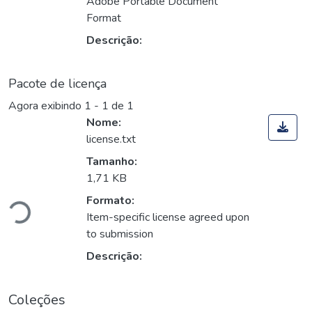
Adobe Portable Document
Format
Descrição:
Pacote de licença
Agora exibindo
1 - 1 de 1
Nome:
license.txt
Tamanho:
rregando...
1,71 KB
Formato:
Item-specific license agreed upon
to submission
Descrição:
Coleções