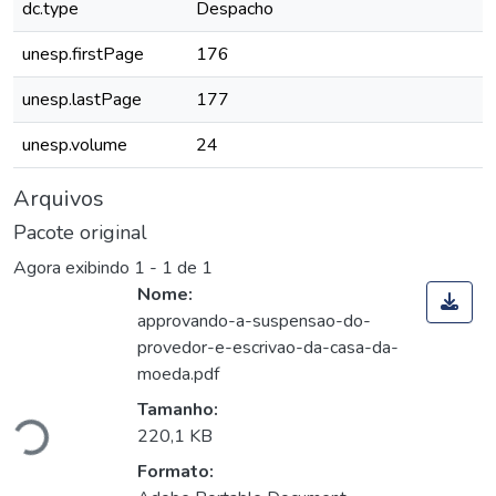
dc.type
Despacho
unesp.firstPage
176
unesp.lastPage
177
unesp.volume
24
Arquivos
Pacote original
Agora exibindo
1 - 1 de 1
Nome:
approvando-a-suspensao-do-
provedor-e-escrivao-da-casa-da-
rregando...
moeda.pdf
Tamanho:
220,1 KB
Formato: