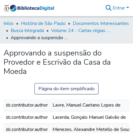
Entrar
Comunidades
&
Início
História de São Paulo
Documentos Interessantes
Coleções
Busca Integrada
Volume 24 - Cartas régias e provisões (1730- 1738)
Tudo na
Approvando a suspensão do Provedor e Escrivão da Casa da Moeda
Biblioteca
Digital
Approvando a suspensão do
Estatísticas
Provedor e Escrivão da Casa da
Moeda
Página do item simplificado
dc.contributor.author
Lavre, Manuel Caetano Lopes de
dc.contributor.author
Lacerda, Gonçalo Manuel Galvão de
dc.contributor.author
Menezes, Alexandre Metello de Souza