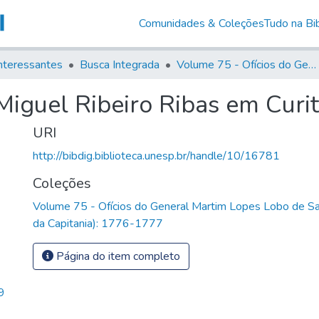
Comunidades & Coleções
Tudo na Bib
nteressantes
Busca Integrada
Volume 75 - Ofícios do General Martim Lopes Lobo de Saldanha (Governador da Capitania): 1776-1777
Miguel Ribeiro Ribas em Curit
URI
http://bibdig.biblioteca.unesp.br/handle/10/16781
Coleções
Volume 75 - Ofícios do General Martim Lopes Lobo de S
da Capitania): 1776-1777
Página do item completo
9