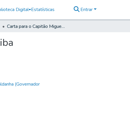
lioteca Digital
Estatísticas
Entrar
Carta para o Capitão Miguel Ribeiro Ribas em Curitiba
iba
aldanha (Governador