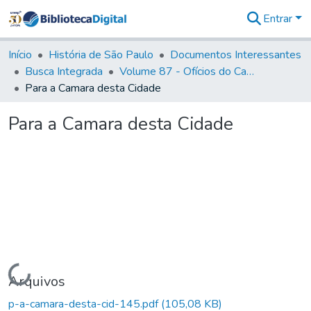
Entrar
Comunidades
&
Início
História de São Paulo
Documentos Interessantes
Coleções
Busca Integrada
Volume 87 - Ofícios do Capitão General Antonio Manoel de Melo Castro e Mendonça (1797- 1801)
Tudo na
Para a Camara desta Cidade
Biblioteca
Digital
Para a Camara desta Cidade
Estatísticas
Carregando...
Arquivos
p-a-camara-desta-cid-145.pdf
(105,08 KB)