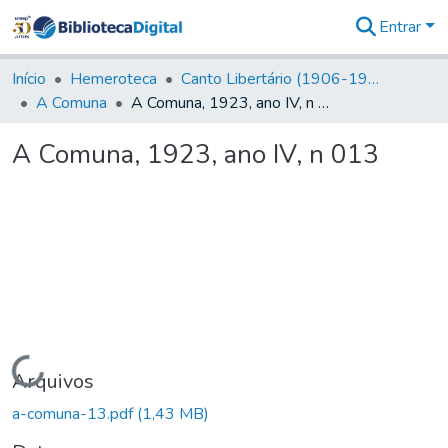
Entrar
Comunidades
&
Início
Hemeroteca
Canto Libertário (1906-1995)
Coleções
A Comuna
A Comuna, 1923, ano IV, n 013
Tudo na
Biblioteca
A Comuna, 1923, ano IV, n 013
Digital
Estatísticas
Carregando...
Arquivos
a-comuna-13.pdf
(1,43 MB)