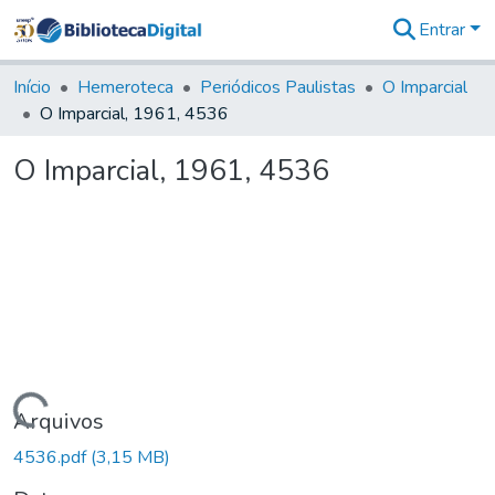
Entrar
Comunidades
&
Início
Hemeroteca
Periódicos Paulistas
O Imparcial
Coleções
O Imparcial, 1961, 4536
Tudo na
Biblioteca
O Imparcial, 1961, 4536
Digital
Estatísticas
Carregando...
Arquivos
4536.pdf
(3,15 MB)