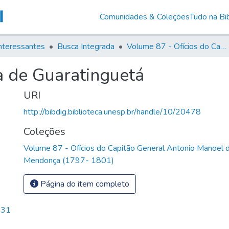
Comunidades & Coleções
Tudo na Bib
nteressantes
Busca Integrada
Volume 87 - Ofícios do Capitão General Antonio Manoel de Melo Castro e Mendonça (1797- 1801)
a de Guaratinguetá
URI
http://bibdig.biblioteca.unesp.br/handle/10/20478
Coleções
Volume 87 - Ofícios do Capitão General Antonio Manoel 
Mendonça (1797- 1801)
Página do item completo
,31