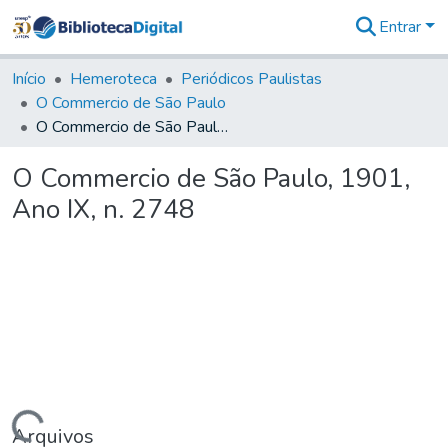
Entrar
Comunidades
&
Início
Hemeroteca
Periódicos Paulistas
Coleções
O Commercio de São Paulo
Tudo na
O Commercio de São Paulo, 1901, Ano IX, n. 2748
Biblioteca
Digital
O Commercio de São Paulo, 1901,
Estatísticas
Ano IX, n. 2748
Arquivos