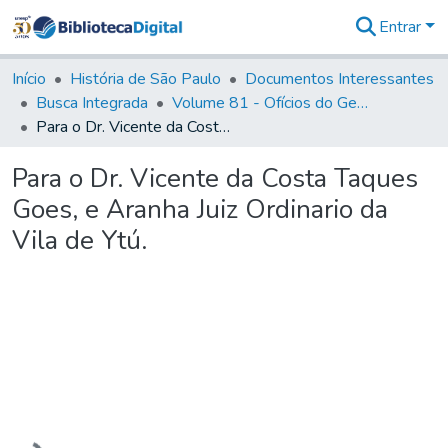
Entrar
Comunidades
&
Início
História de São Paulo
Documentos Interessantes
Coleções
Busca Integrada
Volume 81 - Ofícios do General Martim Lopes de Saldanha (Governador da Capitania)
Tudo na
Para o Dr. Vicente da Costa Taques Goes, e Aranha Juiz Ordinario da Vila de Ytú.
Biblioteca
Digital
Para o Dr. Vicente da Costa Taques
Estatísticas
Goes, e Aranha Juiz Ordinario da
Vila de Ytú.
Carregando...