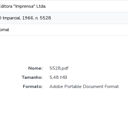
Editora "Imprensa" Ltda.
O Imparcial, 1966, n. 5528
ornal
Nome:
5528.pdf
Tamanho:
5,48 MB
Formato:
Adobe Portable Document Format