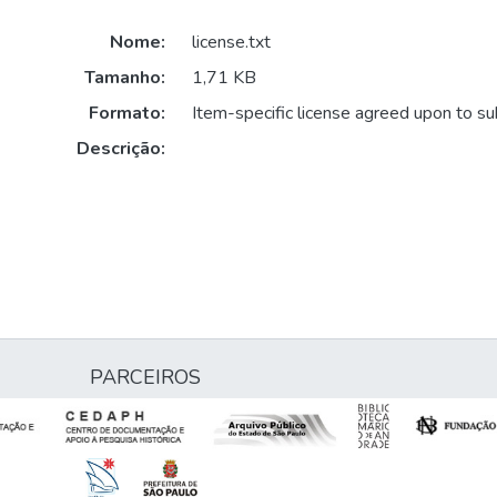
Nome:
license.txt
Tamanho:
1,71 KB
Formato:
Item-specific license agreed upon to s
Descrição:
PARCEIROS