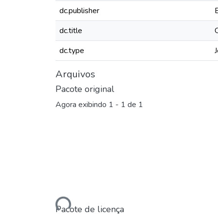
dc.publisher
dc.title
dc.type
J
Arquivos
Pacote original
Agora exibindo
1 - 1 de 1
Carregando...
Pacote de licença