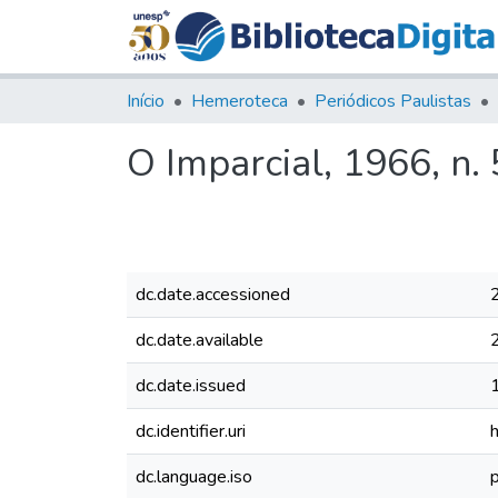
Início
Hemeroteca
Periódicos Paulistas
O Imparcial, 1966, n.
dc.date.accessioned
dc.date.available
dc.date.issued
dc.identifier.uri
dc.language.iso