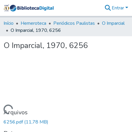
Entrar
Comunidades
&
Início
Hemeroteca
Periódicos Paulistas
O Imparcial
Coleções
O Imparcial, 1970, 6256
Tudo na
Biblioteca
O Imparcial, 1970, 6256
Digital
Estatísticas
Carregando...
Arquivos
6256.pdf
(11,78 MB)