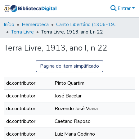
Entrar
Comunidades
&
Início
Hemeroteca
Canto Libertário (1906-1995)
Coleções
Terra Livre
Terra Livre, 1913, ano I, n 22
Tudo na
Biblioteca
Terra Livre, 1913, ano I, n 22
Digital
Estatísticas
Página do item simplificado
dc.contributor
Pinto Quartim
dc.contributor
José Bacelar
dc.contributor
Rozendo José Viana
dc.contributor
Caetano Raposo
dc.contributor
Luiz Maria Godinho