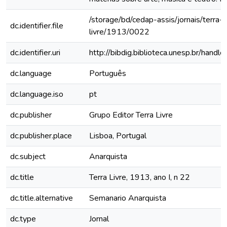
/storage/bd/cedap-assis/jornais/terra-
dc.identifier.file
livre/1913/0022
dc.identifier.uri
http://bibdig.biblioteca.unesp.br/hand
dc.language
Português
dc.language.iso
pt
dc.publisher
Grupo Editor Terra Livre
dc.publisher.place
Lisboa, Portugal
dc.subject
Anarquista
dc.title
Terra Livre, 1913, ano I, n 22
dc.title.alternative
Semanario Anarquista
dc.type
Jornal