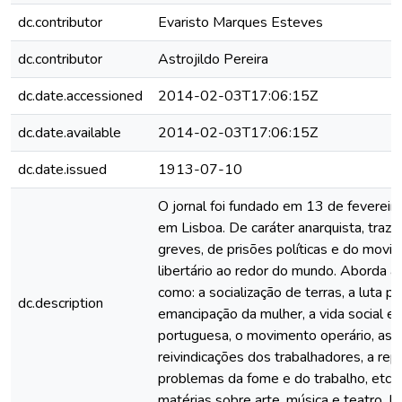
dc.contributor
Evaristo Marques Esteves
dc.contributor
Astrojildo Pereira
dc.date.accessioned
2014-02-03T17:06:15Z
dc.date.available
2014-02-03T17:06:15Z
dc.date.issued
1913-07-10
O jornal foi fundado em 13 de feverei
em Lisboa. De caráter anarquista, traz 
greves, de prisões políticas e do movi
libertário ao redor do mundo. Aborda a
como: a socialização de terras, a luta pe
dc.description
emancipação da mulher, a vida social e p
portuguesa, o movimento operário, as
reivindicações dos trabalhadores, a rep
problemas da fome e do trabalho, etc.
matérias sobre arte, música e teatro. Il