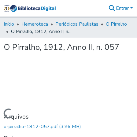
Entrar
Comunidades
&
Início
Hemeroteca
Periódicos Paulistas
O Pirralho
Coleções
O Pirralho, 1912, Anno II, n. 057
Tudo na
Biblioteca
O Pirralho, 1912, Anno II, n. 057
Digital
Estatísticas
Carregando...
Arquivos
o-pirralho-1912-057.pdf
(3,86 MB)