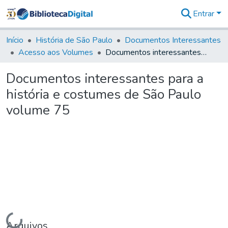
Entrar
Comunidades
&
Início
História de São Paulo
Documentos Interessantes
Coleções
Acesso aos Volumes
Documentos interessantes para a história e costumes de São Paulo volume 75
Tudo na
Biblioteca
Documentos interessantes para a
Digital
história e costumes de São Paulo
Estatísticas
volume 75
Carregando...
Arquivos