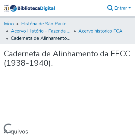
Entrar
Comunidades
&
Início
História de São Paulo
Coleções
Acervo Histório - Fazenda Lageado
Acervo historico FCA
Tudo na
Caderneta de Alinhamento da EECC (1938-1940).
Biblioteca
Digital
Caderneta de Alinhamento da EECC
Estatísticas
(1938-1940).
Carregando...
Arquivos