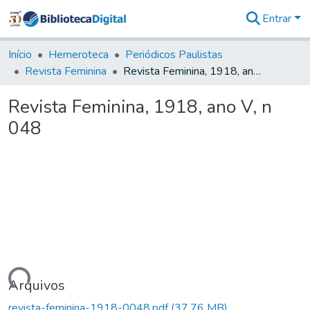
Entrar
Comunidades
&
Início
Hemeroteca
Periódicos Paulistas
Coleções
Revista Feminina
Revista Feminina, 1918, ano V, n 048
Tudo na
Biblioteca
Revista Feminina, 1918, ano V, n
Digital
048
Estatísticas
gando...
Arquivos
revista-feminina-1918-0048.pdf
(37,76 MB)