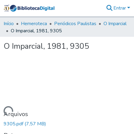
Entrar
Comunidades
&
Início
Hemeroteca
Periódicos Paulistas
O Imparcial
Coleções
O Imparcial, 1981, 9305
Tudo na
Biblioteca
O Imparcial, 1981, 9305
Digital
Estatísticas
Carregando...
Arquivos
9305.pdf
(7,57 MB)